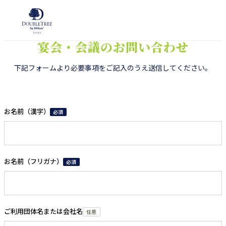
内
容
を
宴会・会議の​お問い​合わせ
ス
キ
下記フォームより​必要事項を​ご記入のうえ送信してください。
ッ
プ
お名前（漢字）
必須
お名前（フリガナ）
必須
ご利用団体名または会社名
任意