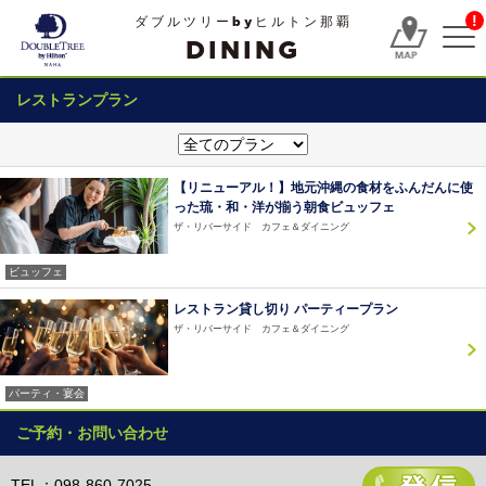
!
ダブルツリーbyヒルトン那覇
DINING
レストランプラン
【リニューアル！】地元沖縄の食材をふんだんに使
った琉・和・洋が揃う朝食ビュッフェ
ザ・リバーサイド カフェ＆ダイニング
ビュッフェ
レストラン貸し切り パーティープラン
ザ・リバーサイド カフェ＆ダイニング
パーティ・宴会
ご予約・お問い合わせ
TEL：098-860-7025