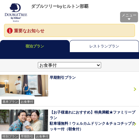
ダブルツリーbyヒルトン那覇
メニュー
重要なお知らせ
宿泊プラン
レストランプラン
早期割引プラン
基本プラン
お食事付
【お子様連れにおすすめ】特典満載★ファミリープ
ラン
駐車場無料！ウェルカムドリンク＆チョコチップク
ッキー付（朝食付）
特別プラン
早期割引
お食事付