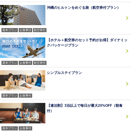
沖縄のヒルトンをめぐる旅（航空券付プラン）
基本プラン
お食事付
航空券付
【ホテル＋航空券のセット予約がお得】ダイナミッ
クパッケージプラン
基本プラン
お食事付
航空券付
シンプルステイプラン
基本プラン
お食事付
【連泊割】3泊以上で毎日が最大20%OFF（朝食
付）
基本プラン
お食事付